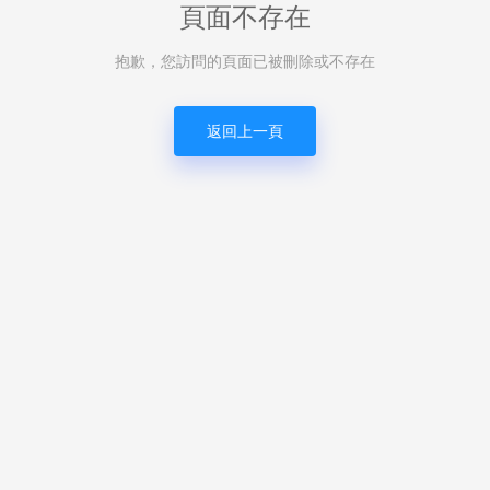
頁面不存在
抱歉，您訪問的頁面已被刪除或不存在
返回上一頁
-LS150型測量儀
C300W主動測量裝置