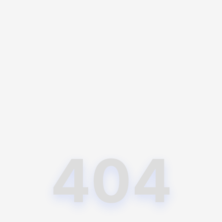
D
A100D
404